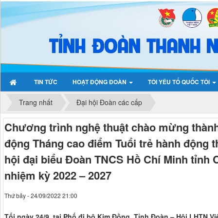
TIN TỨC
HOẠT ĐỘNG ĐOÀN
TÔI YÊU TỔ QUỐC TÔI
Trang nhất
Đại hội Đoàn các cấp
Chương trình nghệ thuật chào mừng thành
động Tháng cao điểm Tuổi trẻ hành động t
hội đại biểu Đoàn TNCS Hồ Chí Minh tỉnh 
nhiệm kỳ 2022 – 2027
Thứ bảy - 24/09/2022 21:00
Tối ngày 24/9, tại Phố đi bộ Kim Đồng, Tỉnh Đoàn – Hội LHTN Vi