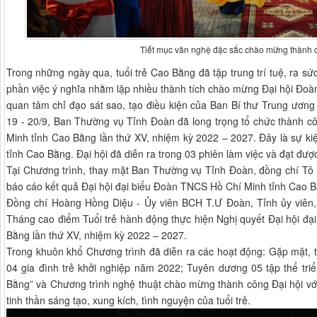
Tiết mục văn nghệ đặc sắc chào mừng thành 
Trong những ngày qua, tuổi trẻ Cao Bằng đã tập trung trí tuệ, ra sứ
phần việc ý nghĩa nhằm lập nhiều thành tích chào mừng Đại hội Đoàn 
quan tâm chỉ đạo sát sao, tạo điều kiện của Ban Bí thư Trung ươn
19 - 20/9, Ban Thường vụ Tỉnh Đoàn đã long trọng tổ chức thành c
Minh tỉnh Cao Bằng lần thứ XV, nhiệm kỳ 2022 – 2027. Đây là sự kiện 
tỉnh Cao Bằng. Đại hội đã diễn ra trong 03 phiên làm việc và đạt đư
Tại Chương trình, thay mặt Ban Thường vụ Tỉnh Đoàn, đồng chí Tô
báo cáo kết quả Đại hội đại biểu Đoàn TNCS Hồ Chí Minh tỉnh Cao B
Đồng chí Hoàng Hồng Diệu - Ủy viên BCH T.Ư Đoàn, Tỉnh ủy viên,
Tháng cao điểm Tuổi trẻ hành động thực hiện Nghị quyết Đại hội đ
Bằng lần thứ XV, nhiệm kỳ 2022 – 2027.
Trong khuôn khổ Chương trình đã diễn ra các hoạt động: Gặp mặt, t
04 gia đình trẻ khởi nghiệp năm 2022; Tuyên dương 05 tập thể triển
Bằng” và Chương trình nghệ thuật chào mừng thành công Đại hội với
tinh thần sáng tạo, xung kích, tình nguyện của tuổi trẻ.