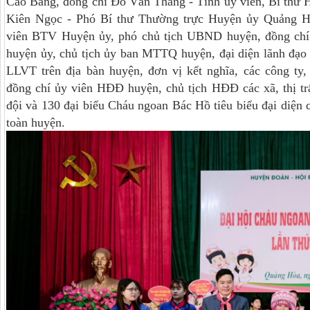
Cao Bằng, đồng chí Đỗ Văn Thắng - Tỉnh ủy viên, Bí thư
Kiên Ngọc - Phó Bí thư Thường trực Huyện ủy Quảng H
viên BTV Huyện ủy, phó chủ tịch UBND huyện, đồng ch
huyện ủy, chủ tịch ủy ban MTTQ huyện, đại diện lãnh đạo 
LLVT trên địa bàn huyện, đơn vị kết nghĩa, các công ty, 
đồng chí ủy viên HĐĐ huyện, chủ tịch HĐĐ các xã, thị tr
đội và 130 đại biểu Cháu ngoan Bác Hồ tiêu biểu đại diện c
toàn huyện.