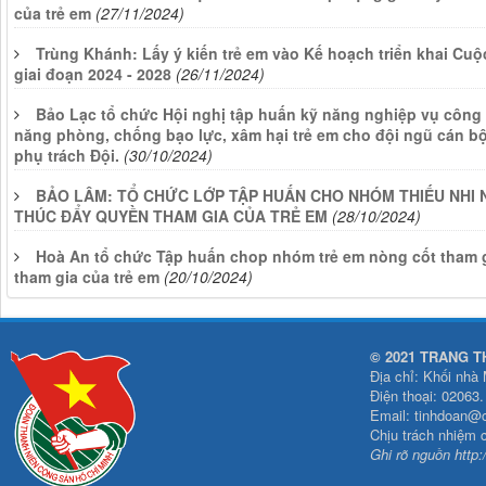
của trẻ em
(27/11/2024)
Trùng Khánh: Lấy ý kiến trẻ em vào Kế hoạch triển khai Cu
giai đoạn 2024 - 2028
(26/11/2024)
Bảo Lạc tổ chức Hội nghị tập huấn kỹ năng nghiệp vụ công 
năng phòng, chống bạo lực, xâm hại trẻ em cho đội ngũ cán bộ
phụ trách Đội.
(30/10/2024)
BẢO LÂM: TỔ CHỨC LỚP TẬP HUẤN CHO NHÓM THIẾU NHI 
THÚC ĐẨY QUYỀN THAM GIA CỦA TRẺ EM
(28/10/2024)
Hoà An tổ chức Tập huấn chop nhóm trẻ em nòng cốt tham 
tham gia của trẻ em
(20/10/2024)
© 2021 TRANG T
Địa chỉ: Khối nhà
Điện thoại: 02063
Email: tinhdoan@
Chịu trách nhiệm 
Ghi rõ nguồn http: