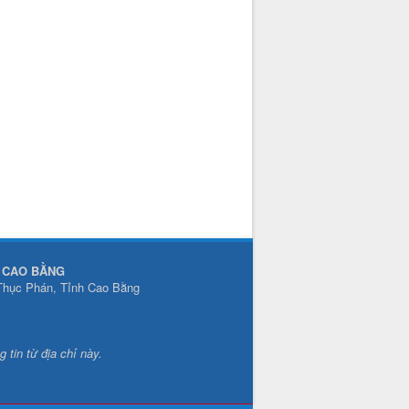
N CAO BẰNG
 Thục Phán, Tỉnh Cao Bằng
 tin từ địa chỉ này.