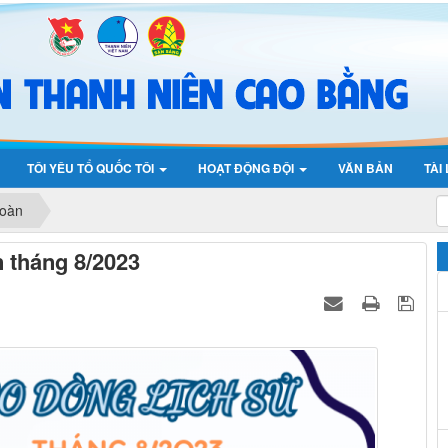
TÔI YÊU TỔ QUỐC TÔI
HOẠT ĐỘNG ĐỘI
VĂN BẢN
TÀI
đoàn
n tháng 8/2023