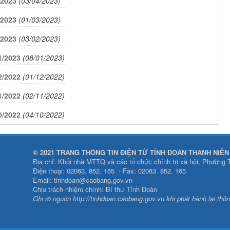
/2023
(03/04/2023)
/2023
(01/03/2023)
/2023
(03/02/2023)
1/2023
(08/01/2023)
2/2022
(01/12/2022)
1/2022
(02/11/2022)
0/2022
(04/10/2022)
© 2021 TRANG THÔNG TIN ĐIỆN TỬ TỈNH ĐOÀN THANH NIÊ
Địa chỉ: Khối nhà MTTQ và các tổ chức chính trị xã hội, Phường
Điện thoại: 02063. 852. 165 - Fax: 02063. 852. 165
Email: tinhdoan@caobang.gov.vn
Chịu trách nhiệm chính: Bí thư Tỉnh Đoàn
Ghi rõ nguồn http://tinhdoan.caobang.gov.vn khi phát hành lại thông