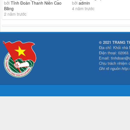
bởi
Tỉnh Đoàn Thanh Niên Cao
bởi
admin
lễ chào cờ hưởng...
đồng cứu quốc
Bằng
4 năm trước
2 năm trước
© 2021 TRANG T
Địa chỉ: Khối nhà
Điện thoại: 02063
Email: tinhdoan@
Chịu trách nhiệm 
Ghi rõ nguồn http: