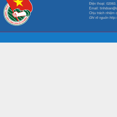
Điện thoại: 02063
Email: tinhdoan@
Chịu trách nhiệm 
Ghi rõ nguồn http: