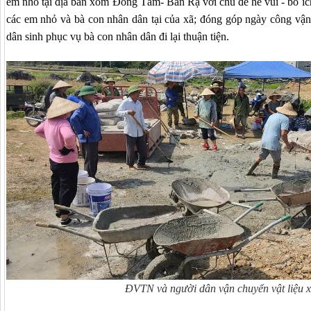
em nhỏ tại địa bàn xóm Đồng Tâm- Bản Rạ với chủ đề hè vui - bổ ích
các em nhỏ và bà con nhân dân tại của xã; đóng góp ngày công vận
dân sinh phục vụ bà con nhân dân đi lại thuận tiện.
ĐVTN và người dân vận chuyển vật liệu 