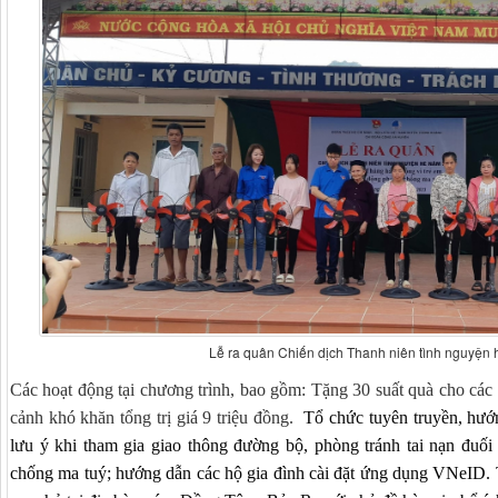
Lễ ra quân Chiến dịch Thanh niên tình nguyện 
Các hoạt động tại chương trình, bao gồm: Tặng 30 suất quà cho các
cảnh khó khăn tổng trị giá 9 triệu đồng.
Tổ chức tuyên truyền, hướ
lưu ý khi tham gia giao thông đường bộ, phòng tránh tai nạn đuối
chống ma tuý; hướng dẫn các hộ gia đình cài đặt ứng dụng VNeID. T