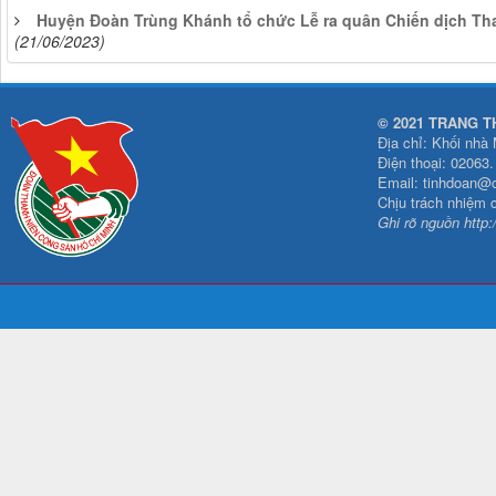
Huyện Đoàn Trùng Khánh tổ chức Lễ ra quân Chiến dịch Th
(21/06/2023)
© 2021 TRANG T
Địa chỉ: Khối nhà
Điện thoại: 02063
Email: tinhdoan@
Chịu trách nhiệm 
Ghi rõ nguồn http: