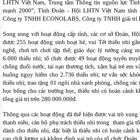
LHTN Việt Nam, Trung tâm Thông tin nguồn lực Tìn
mạnh 2000”, Tỉnh Đoàn - Hội LHTN Việt Nam tỉnh C
Công ty TNHH ECONOLABS, Công ty TNHH giải trí 
Song song với hoạt động cấp tỉnh, các cơ sở Đoàn, Hội
được 255 hoạt động sinh hoạt hè, vui Tết thiếu nhi gắ
nghệ, chơi trò chơi tập thể; giáo dục lý tưởng cáng m
6.000 thiếu nhi; tổ chức được 49 hoạt động tuyên tru
chống đuối nước, tai nạn thương tích, xâm hại trẻ em và
huống nguy hiểm cho 2.736 thiếu nhi; tư vấn sức khỏ
thiếu nhi; trao tặng 01 ngôi nhà xanh phòng, chống rác 
học bổng cho các trường học, thiếu nhi có hoàn cảnh kh
tổng giá trị trên 280.000.000đ.
Thông qua các hoạt động đã thể hiện được vai trò xung 
thanh niên, cán bộ phụ trách thiếu nhi trong tham gia t
dành cho thiếu nhi, đặc biệt là thiếu nhi có hoàn cảnh
cao chất lượng và khẳng định vai trò của tổ chức Đoàn, H