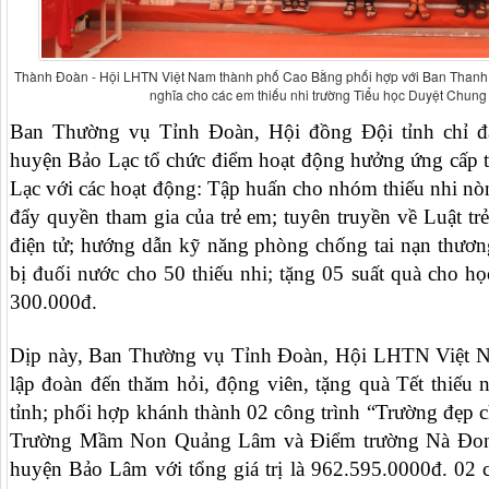
Thành Đoàn - Hội LHTN Việt Nam thành phố Cao Bằng phối hợp với Ban Thanh ni
nghĩa cho các em thiếu nhi trường Tiểu học Duyệt Chung
Ban Thường vụ Tỉnh Đoàn, Hội đồng Đội tỉnh chỉ 
huyện Bảo Lạc tổ chức điểm hoạt động hưởng ứng cấp 
Lạc với các hoạt động: Tập huấn cho nhóm thiếu nhi nò
đẩy quyền tham gia của trẻ em; tuyên truyền về Luật trẻ
điện tử; hướng dẫn kỹ năng phòng chống tai nạn thương
bị đuối nước cho 50 thiếu nhi; tặng 05 suất quà cho h
300.000đ.
Dịp này, Ban Thường vụ Tỉnh Đoàn, Hội LHTN Việt Na
lập đoàn đến thăm hỏi, động viên, tặng quà Tết thiếu 
tỉnh; phối hợp khánh thành 02 công trình “Trường đẹp 
Trường Mầm Non Quảng Lâm và Điểm trường Nà Đon
huyện Bảo Lâm với tổng giá trị là 962.595.0000đ. 02