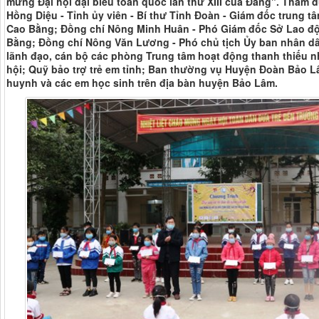
mừng Đại hội đại biểu toàn quốc lần thứ XIII của Đảng". Tham
Hồng Diệu - Tỉnh ủy viên - Bí thư Tỉnh Đoàn - Giám đốc trung t
Cao Bằng; Đồng chí Nông Minh Huân - Phó Giám đốc Sở Lao độ
Bằng; Đồng chí Nông Văn Lương - Phó chủ tịch Ủy ban nhân d
lãnh đạo, cán bộ các phòng Trung tâm hoạt động thanh thiếu n
hội; Quỹ bảo trợ trẻ em tỉnh; Ban thường vụ Huyện Đoàn Bảo Lâ
huynh và các em học sinh trên địa bàn huyện Bảo Lâm.