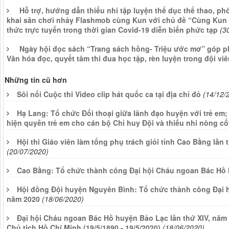
Hỗ trợ, hướng dẫn thiếu nhi tập luyện thể dục thể thao, p
khai sân chơi nhảy Flashmob cùng Kun với chủ đề “Cùng Kun
thức trực tuyến trong thời gian Covid-19 diễn biến phức tạp
(3
Ngày hội đọc sách “Trang sách hồng- Triệu ước mơ” góp ph
Văn hóa đọc, quyết tâm thi đua học tập, rèn luyện trong đội viê
Những tin cũ hơn
Sôi nổi Cuộc thi Video clip hát quốc ca tại địa chỉ đỏ
(14/12/
Hạ Lang: Tổ chức Đối thoại giữa lãnh đạo huyện với trẻ em
hiện quyền trẻ em cho cán bộ Chỉ huy Đội và thiếu nhi nòng c
Hội thi Giáo viên làm tổng phụ trách giỏi tỉnh Cao Bằng lần 
(20/07/2020)
Cao Bằng: Tổ chức thành công Đại hội Cháu ngoan Bác Hồ 
Hội đồng Đội huyện Nguyên Bình: Tổ chức thành công Đại h
năm 2020
(18/06/2020)
Đại hội Cháu ngoan Bác Hồ huyện Bảo Lạc lần thứ XIV, năm
Chủ tịch Hồ Chí Minh (19/5/1890 - 19/5/2020)
(18/06/2020)