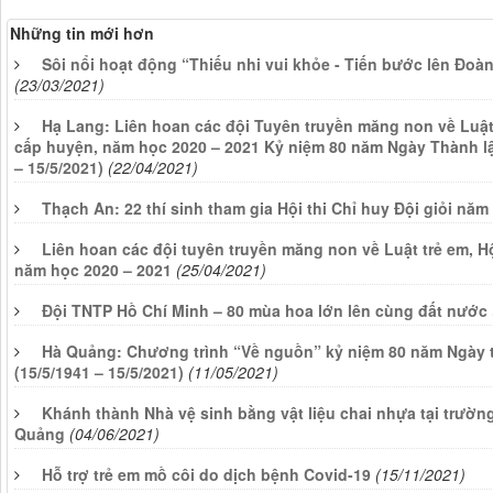
Những tin mới hơn
Sôi nổi hoạt động “Thiếu nhi vui khỏe - Tiến bước lên Đo
(23/03/2021)
Hạ Lang: Liên hoan các đội Tuyên truyền măng non về Luật T
cấp huyện, năm học 2020 – 2021 Kỷ niệm 80 năm Ngày Thành lậ
– 15/5/2021)
(22/04/2021)
Thạch An: 22 thí sinh tham gia Hội thi Chỉ huy Đội giỏi năm
Liên hoan các đội tuyên truyền măng non về Luật trẻ em, Hộ
năm học 2020 – 2021
(25/04/2021)
Đội TNTP Hồ Chí Minh – 80 mùa hoa lớn lên cùng đất nước
Hà Quảng: Chương trình “Về nguồn” kỷ niệm 80 năm Ngày 
(15/5/1941 – 15/5/2021)
(11/05/2021)
Khánh thành Nhà vệ sinh bằng vật liệu chai nhựa tại trườn
Quảng
(04/06/2021)
Hỗ trợ trẻ em mồ côi do dịch bệnh Covid-19
(15/11/2021)