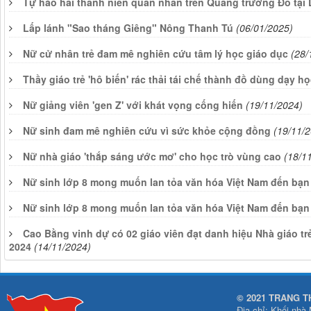
Tự hào hai thanh niên quân nhân trên Quảng trường Đỏ tại
Lấp lánh "Sao tháng Giêng" Nông Thanh Tú
(06/01/2025)
Nữ cử nhân trẻ đam mê nghiên cứu tâm lý học giáo dục
(28/
Thầy giáo trẻ 'hô biến' rác thải tái chế thành đồ dùng dạy h
Nữ giảng viên 'gen Z' với khát vọng cống hiến
(19/11/2024)
Nữ sinh đam mê nghiên cứu vì sức khỏe cộng đồng
(19/11/
Nữ nhà giáo 'thắp sáng ước mơ' cho học trò vùng cao
(18/1
Nữ sinh lớp 8 mong muốn lan tỏa văn hóa Việt Nam đến bạn
Nữ sinh lớp 8 mong muốn lan tỏa văn hóa Việt Nam đến bạn
Cao Bằng vinh dự có 02 giáo viên đạt danh hiệu Nhà giáo t
2024
(14/11/2024)
© 2021 TRANG T
Địa chỉ: Khối nhà