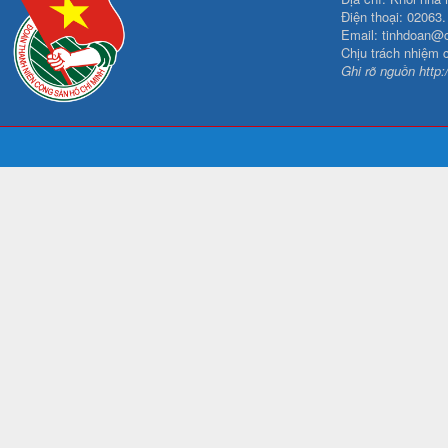
Điện thoại: 02063
Email: tinhdoan@
Chịu trách nhiệm 
Ghi rõ nguồn http: