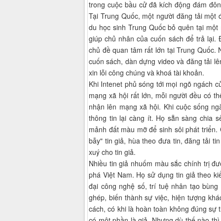
trong cuộc bầu cử đã kích động đám đô
Tại Trung Quốc, một người đăng tải một đ
du học sinh Trung Quốc bỏ quên tại một 
giúp chủ nhân của cuốn sách để trả lại. 
chủ đề quan tâm rất lớn tại Trung Quốc.
cuốn sách, dàn dựng video và đăng tải l
xin lỗi công chúng và khoá tài khoản.
Khi Intenet phủ sóng tới mọi ngõ ngách củ
mạng xã hội rất lớn, mỗi người đều có t
nhận lên mạng xã hội. Khi cuộc sống ngà
thông tin lại càng ít. Họ sẵn sàng chia 
mảnh đất màu mỡ để sinh sôi phát triển.
bẫy" tin giả, hùa theo đưa tin, đăng tải ti
xuý cho tin giả.
Nhiều tin giả nhuốm màu sắc chính trị đ
phá Việt Nam. Họ sử dụng tin giả theo ki
đại công nghệ số, trí tuệ nhân tạo bùng
ghép, biến thành sự việc, hiện tượng khá
cách, có khi là hoàn toàn không đúng sự t
có một phần là giả. Nhưng dù thế nào thì 