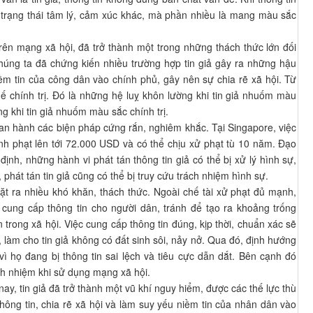
trạng thái tâm lý, cảm xúc khác, mà phần nhiều là mang màu sắc
trên mạng xã hội, đã trở thành một trong những thách thức lớn đối
 Chúng ta đã chứng kiến nhiều trường hợp tin giả gây ra những hậu
ềm tin của công dân vào chính phủ, gây nên sự chia rẽ xã hội. Từ
ế chính trị. Đó là những hệ luỵ khôn lường khi tin giả nhuốm màu
ng khi tin giả nhuốm màu sắc chính trị.
ban hành các biện pháp cứng rắn, nghiêm khắc. Tại Singapore, việc
ình phạt lên tới 72.000 USD và có thể chịu xử phạt tù 10 năm. Đạo
nh, những hành vi phát tán thông tin giả có thể bị xử lý hình sự,
 phát tán tin giả cũng có thể bị truy cứu trách nhiệm hình sự.
ặt ra nhiều khó khăn, thách thức. Ngoài chế tài xử phạt đủ mạnh,
c cung cấp thông tin cho người dân, tránh để tạo ra khoảng trống
 trong xã hội. Việc cung cấp thông tin đúng, kịp thời, chuẩn xác sẽ
ả, làm cho tin giả không có đất sinh sôi, nảy nở. Qua đó, định hướng
vì họ đang bị thông tin sai lệch và tiêu cực dẫn dắt. Bên cạnh đó
ch nhiệm khi sử dụng mạng xã hội.
nay, tin giả đã trở thành một vũ khí nguy hiểm, được các thế lực thù
thông tin, chia rẽ xã hội và làm suy yếu niềm tin của nhân dân vào