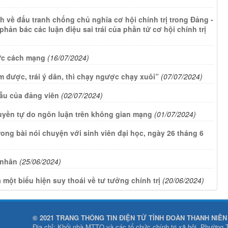
 về đấu tranh chống chủ nghĩa cơ hội chính trị trong Đảng -
phản bác các luận điệu sai trái của phần tử cơ hội chính trị
đức cách mạng
(16/07/2024)
m được, trái ý dân, thì chạy ngược chạy xuôi”
(07/07/2024)
ẫu của đảng viên
(02/07/2024)
uyền tự do ngôn luận trên không gian mạng
(01/07/2024)
rong bài nói chuyện với sinh viên đại học, ngày 26 tháng 6
 nhân
(25/06/2024)
một biểu hiện suy thoái về tư tưởng chính trị
(20/06/2024)
© 2021 TRANG THÔNG TIN ĐIỆN TỬ TỈNH ĐOÀN THANH NIÊ
Địa chỉ: Khối nhà MTTQ và các tổ chức chính trị xã hội, Phường