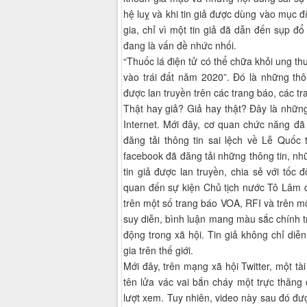
hệ luỵ và khi tin giả được dùng vào mục đ
gia, chỉ vì một tin giả đã dẫn đến sụp đổ
đang là vấn đề nhức nhối.
“Thuốc lá điện tử có thể chữa khỏi ung th
vào trái đất năm 2020”. Đó là những thô
được lan truyền trên các trang báo, các t
Thật hay giả? Giả hay thật? Đây là những
Internet. Mới đây, cơ quan chức năng đã
đăng tải thông tin sai lệch về Lễ Quốc
facebook đã đăng tải những thông tin, n
tin giả được lan truyền, chia sẻ với tốc
quan đến sự kiện Chủ tịch nước Tô Lâm
trên một số trang báo VOA, RFI và trên m
suy diễn, bình luận mang màu sắc chính tr
động trong xã hội. Tin giả không chỉ di
gia trên thế giới.
Mới đây, trên mạng xã hội Twitter, một t
tên lửa vác vai bắn cháy một trực thăng 
lượt xem. Tuy nhiên, video này sau đó được