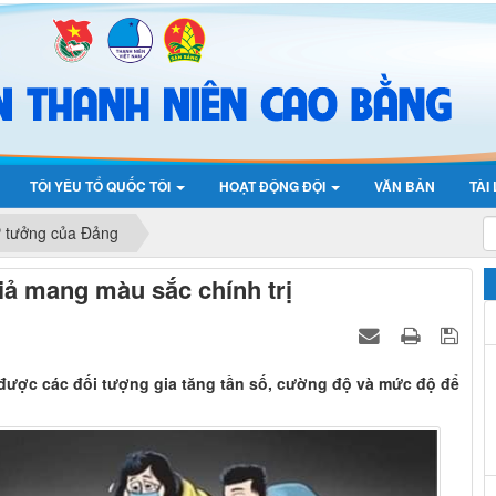
TÔI YÊU TỔ QUỐC TÔI
HOẠT ĐỘNG ĐỘI
VĂN BẢN
TÀI
ư tưởng của Đảng
iả mang màu sắc chính trị
 được các đối tượng gia tăng tần số, cường độ và mức độ để