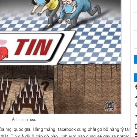
Ảnh minh họa.
ủa mọi quốc gia. Hàng tháng, facebook cũng phải gỡ bỏ hàng tỷ tài
thật. Tin giả dù ở cấp độ nào, lĩnh vực nào cũng sẽ gây ra những