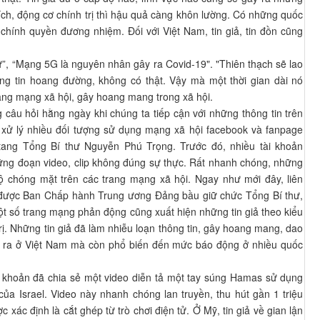
ích, động cơ chính trị thì hậu quả càng khôn lường. Có những quốc
 chính quyền đương nhiệm. Đối với Việt Nam, tin giả, tin đồn cũng
ư”, “Mạng 5G là nguyên nhân gây ra Covid-19". "Thiên thạch sẽ lao
ng tin hoang đường, không có thật. Vậy mà một thời gian dài nó
rang mạng xã hội, gây hoang mang trong xã hội.
 câu hỏi hằng ngày khi chúng ta tiếp cận với những thông tin trên
 xử lý nhiều đối tượng sử dụng mạng xã hội facebook và fanpage
 tang Tổng Bí thư Nguyễn Phú Trọng. Trước đó, nhiều tài khoản
hững đoạn video, clip không đúng sự thực. Rất nhanh chóng, những
 độ chóng mặt trên các trang mạng xã hội. Ngay như mới đây, liên
 được Ban Chấp hành Trung ương Đảng bầu giữ chức Tổng Bí thư,
ột số trang mạng phản động cũng xuất hiện những tin giả theo kiểu
ị. Những tin giả đã làm nhiễu loạn thông tin, gây hoang mang, dao
ễn ra ở Việt Nam mà còn phổ biến đến mức báo động ở nhiều quốc
ài khoản đã chia sẻ một video diễn tả một tay súng Hamas sử dụng
của Israel. Video này nhanh chóng lan truyền, thu hút gần 1 triệu
 xác định là cắt ghép từ trò chơi điện tử. Ở Mỹ, tin giả về gian lận