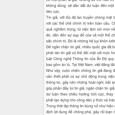
không đúng, sẽ dẫn dắt dư luận đến một 
tiêu cực.
Tin giả, với tốc độ lan truyền chóng mặt 
với các thể chế chính trị trên toàn cầu.
quả nghiêm trọng, từ việc làm xói mòn ni
đó, dẫn đến sự sụp đổ của cả một thể ch
sắc chính trị. Đó là những hệ lụy khôn lườ
Để ngăn chặn tin giả, nhiều quốc gia đã 
phát tán tin giả có thể đối mặt với mức h
luật Công nghệ Thông tin của Ấn Độ quy đị
bao gồm án tù. Tại Việt Nam, việt đăng tải,
Như vậy, cuộc chiến chống tin giả đang đ
cần thiết phải có sự chủ động trong việ
thông tin, gây nên những hoài nghi, bất an
góp phần đẩy lùi tin giả, ngăn chặn tin gi
dư luận theo chiều hướng tích cực, thay 
phải tạo dựng cho công dân ý thức và trá
Trong thời đại thông tin bùng nổ như hiện 
địch lợi dụng để chống phá, gây rối loạn 