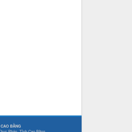
N CAO BẰNG
 Thục Phán, Tỉnh Cao Bằng