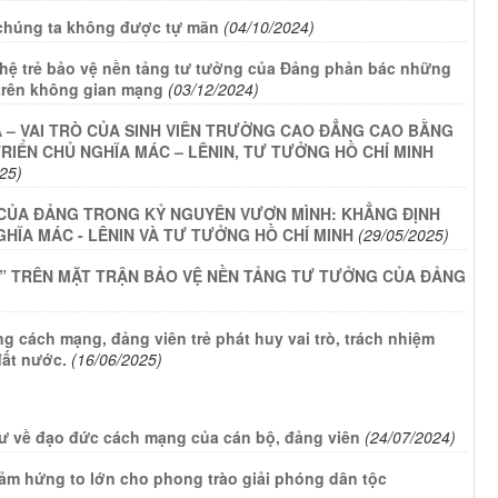
chúng ta không được tự mãn
(04/10/2024)
 hệ trẻ bảo vệ nền tảng tư tưởng của Đảng phản bác những
h trên không gian mạng
(03/12/2024)
A – VAI TRÒ CỦA SINH VIÊN TRƯỜNG CAO ĐẲNG CAO BẰNG
RIỂN CHỦ NGHĨA MÁC – LÊNIN, TƯ TƯỞNG HỒ CHÍ MINH
25)
CỦA ĐẢNG TRONG KỶ NGUYÊN VƯƠN MÌNH: KHẲNG ĐỊNH
ĨA MÁC - LÊNIN VÀ TƯ TƯỞNG HỒ CHÍ MINH
(29/05/2025)
P” TRÊN MẶT TRẬN BẢO VỆ NỀN TẢNG TƯ TƯỞNG CỦA ĐẢNG
 cách mạng, đảng viên trẻ phát huy vai trò, trách nhiệm
đất nước.
(16/06/2025)
thư về đạo đức cách mạng của cán bộ, đảng viên
(24/07/2024)
ảm hứng to lớn cho phong trào giải phóng dân tộc