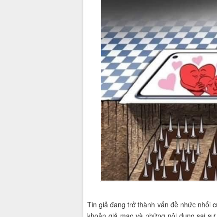
Tin giả đang trở thành vấn đề nhức nhối c
khoản giả mạo và những nội dung sai sự 