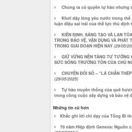
Chúng ta có quyền tự hào nhưng 
Khơi dậy lòng yêu nước trong thế
luận điệu sai trái của thế lực thù địc
KIÊN ĐỊNH, SÁNG TẠO VÀ LAN TỎ
TRONG BẢO VỆ, VẬN DỤNG VÀ PHÁT T
TRONG GIAI ĐOẠN HIỆN NAY
(29/05/20
GIỮ VỮNG NỀN TẢNG TƯ TƯỞNG 
SỨC SỐNG TRƯỜNG TỒN CỦA CHỦ NGH
CHUYỂN ĐỔI SỐ – “LÁ CHẮN THÉ
(29/05/2025)
Tự hào truyền thống của quê hương
trong công cuộc xây dựng và bảo vệ 
Những tin cũ hơn
Khắc ghi lời chỉ dạy của Tổng Bí 
70 năm Hiệp định Geneva: Nguồn c