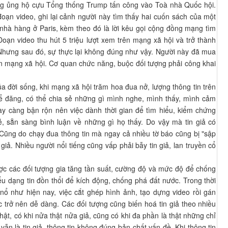
ng ủng hộ cựu Tổng thống Trump tấn công vào Toà nhà Quốc hội.
oạn video, ghi lại cảnh người này tìm thấy hai cuốn sách của một
nhà hàng ở Paris, kèm theo đó là lời kêu gọi cộng đồng mạng tìm
Đoạn video thu hút 5 triệu lượt xem trên mạng xã hội và trở thành
 Nhưng sau đó, sự thực lại không đúng như vậy. Người này đã mua
ên mạng xã hội. Cơ quan chức năng, buộc đối tượng phải công khai
a đời sống, khi mạng xã hội trăm hoa đua nở, lượng thông tin trên
hể đăng, có thể chia sẻ những gì mình nghe, mình thấy, mình cảm
y càng bận rộn nên việc dành thời gian để tìm hiểu, kiểm chứng
sẻ, sẵn sàng bình luận về những gì họ thấy. Do vậy mà tin giả có
 Cũng do chạy đua thông tin mà ngay cả nhiều tờ báo cũng bị "sập
n giả. Nhiều người nổi tiếng cũng vấp phải bẫy tin giả, lan truyền cổ
ược các đối tượng gia tăng tần suất, cường độ và mức độ để chống
ểu dạng tin đồn thổi để kích động, chống phá đất nước. Trong thời
 nổ như hiện nay, việc cắt ghép hình ảnh, tạo dựng video rồi gán
c trở nên dễ dàng. Các đối tượng cũng biến hoá tin giả theo nhiều
hật, có khi nửa thật nửa giả, cũng có khi đa phần là thật những chỉ
vẫn là tin giả, thông tin không đúng bản chất vấn đề. Khi thông tin