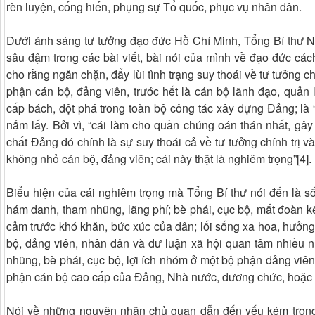
rèn luyện, cống hiến, phụng sự Tổ quốc, phục vụ nhân dân.
Dưới ánh sáng tư tưởng đạo đức Hồ Chí Minh, Tổng Bí thư N
sâu đậm trong các bài viết, bài nói của mình về đạo đức cá
cho rằng ngăn chặn, đẩy lùi tình trạng suy thoái về tư tưởng ch
phận cán bộ, đảng viên, trước hết là cán bộ lãnh đạo, quản l
cấp bách, đột phá trong toàn bộ công tác xây dựng Đảng; là
nắm lấy. Bởi vì, “cái làm cho quần chúng oán thán nhất, gây
chất Đảng đó chính là sự suy thoái cả về tư tưởng chính trị 
không nhỏ cán bộ, đảng viên; cái này thật là nghiêm trọng”[4].
Biểu hiện của cái nghiêm trọng mà Tổng Bí thư nói đến là sốn
hám danh, tham nhũng, lãng phí; bè phái, cục bộ, mất đoàn kế
cảm trước khó khăn, bức xúc của dân; lối sống xa hoa, hưởng
bộ, đảng viên, nhân dân và dư luận xã hội quan tâm nhiều nh
nhũng, bè phái, cục bộ, lợi ích nhóm ở một bộ phận đảng viên
phận cán bộ cao cấp của Đảng, Nhà nước, đương chức, hoặc 
Nói về những nguyên nhân chủ quan dẫn đến yếu kém trong