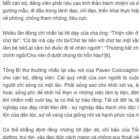
Mỗi cán bộ, đảng viên phải nêu cao tinh thần trách nhiệm và 
gương mẫu, đi đầu trong lãnh đạo, chỉ đạo, triển khai thực hiệ
về phòng, chống tham nhũng, tiêu cực.
Nhiều lần đồng chí nhắc lại lời dạy của cha ông: “Thiện căn ở
chữ tài”; “Có tài mà cậy chi tài/Chữ tài liền với chữ tai một v
lấm bê bê/Lại cầm bó đuốc đi rê chân người”; “Thượng bất chí
chính ngôi/Cho nên ở dưới chúng tôi hỗn hào!”[6].
Tổng Bí thư thường nhắc lại câu nói của Paven Coócxaghin
cho cán bộ, đảng viên: Cái quý nhất của con người là cuộc
người chỉ sống có một lần. Phải sống sao cho khỏi xót xa,
hoài, sống phí; để khỏi hổ thẹn vì những việc làm ty tiện, đớ
khi nhắm mắt xuôi tay, ta có thể tự hào rằng: Tất cả đời ta, t
nghiệp cao đẹp nhất trên đời - sự nghiệp đấu tranh cho độc l
tồn của dân tộc, sự vẻ vang của giống nòi và hạnh phúc của n
Có thể khẳng định rằng những lời dặn dò, chỉ bảo của Tổ
dưỡng, trui rèn, xây đạo đức cách mạng và chống suy thoái về t