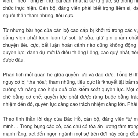
viên. Theo Tổng Bí thư, cái cần nhất là sự tự giác, sự thống n
chức thực hiện. Cán bộ, đảng viên phải biết trọng liêm sỉ, d
người thân tham nhũng, tiêu cực.
Từ những bài học của cán bộ cao cấp bị khởi tố trong các v
đảng viên phải luôn luôn tự soi, tự sửa, giữ gìn phẩm c
chuyện tiêu cực, bất luận hoàn cảnh nào cũng không động 
quyền lực; danh dự mới là điều thiêng liêng, cao quý nhất, ti
được đâu.
Phân tích mối quan hệ giữa quyền lực và đạo đức, Tổng Bí t
nguy cơ bị “tha hóa”; tham nhũng, tiêu cực là “khuyết tật bẩm 
cường và nâng cao hiệu quả của kiểm soát quyền lực. Mọi q
chẽ bằng cơ chế; quyền lực phải được ràng buộc bằng trá
nhiệm đến đó, quyền lực càng cao trách nhiệm càng lớn. Phải 
Theo tinh thần lời dạy của Bác Hồ, cán bộ, đảng viên “tự mì
mình… Trong bụng các cô, các chú có tòa án lương tâm trong
mạnh rằng, xét đến ngọn ngành mọi sự trên đời này cũng đều