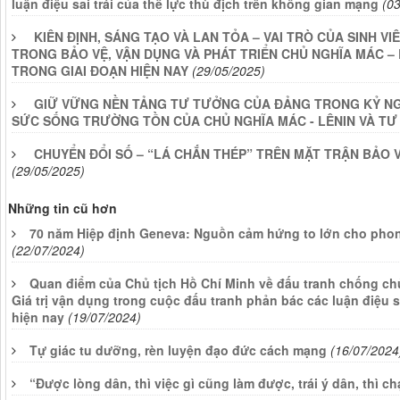
luận điệu sai trái của thế lực thù địch trên không gian mạng
(0
KIÊN ĐỊNH, SÁNG TẠO VÀ LAN TỎA – VAI TRÒ CỦA SINH 
TRONG BẢO VỆ, VẬN DỤNG VÀ PHÁT TRIỂN CHỦ NGHĨA MÁC – 
TRONG GIAI ĐOẠN HIỆN NAY
(29/05/2025)
GIỮ VỮNG NỀN TẢNG TƯ TƯỞNG CỦA ĐẢNG TRONG KỶ NG
SỨC SỐNG TRƯỜNG TỒN CỦA CHỦ NGHĨA MÁC - LÊNIN VÀ TƯ
CHUYỂN ĐỔI SỐ – “LÁ CHẮN THÉP” TRÊN MẶT TRẬN BẢO
(29/05/2025)
Những tin cũ hơn
70 năm Hiệp định Geneva: Nguồn cảm hứng to lớn cho phong
(22/07/2024)
Quan điểm của Chủ tịch Hồ Chí Minh về đấu tranh chống chủ 
Giá trị vận dụng trong cuộc đấu tranh phản bác các luận điệu sa
hiện nay
(19/07/2024)
Tự giác tu dưỡng, rèn luyện đạo đức cách mạng
(16/07/2024
“Được lòng dân, thì việc gì cũng làm được, trái ý dân, thì 