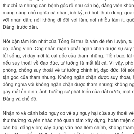
thư chỉ ra những căn bệnh gốc rễ như cán bộ, đảng viên khô
mang nặng chủ nghĩa cá nhân, ích kỷ, cơ hội, thực dụng; quan 
với nhân dân; nói không đi đôi với làm, nói nhiều làm ít, q
Đảng, trước dân.
Nỗi bận tâm lớn nhất của Tổng Bí thư là vấn đề rèn luyện, 
bộ, đảng viên. Ông nhấn mạnh phải ngăn chặn được sự suy th
lối sống, vì đây mới là cái gốc của tham nhũng. Tiền bạc, tà
nếu suy thoái về đạo đức, tư tưởng là mất tất cả. Vì vậy, ph
phòng, chống suy thoái về tư tưởng chính trị, đạo đức, lối sốn
tận gốc của tham nhũng. Không ngăn chặn được suy thoái, 
đồng nghĩa với không ngăn chặn được tham nhũng; không n
gây mất ổn định, ảnh hưởng sự phát triển của đất nước, một
Đảng và chế độ.
Nhận rõ và cảnh báo nguy cơ về sự nguy hại của suy thoái về 
thư thường xuyên nhắc nhở quan tâm xây dựng, hoàn thiện
cán bộ, đảng viên; xây dựng văn hóa liêm chính, không tham