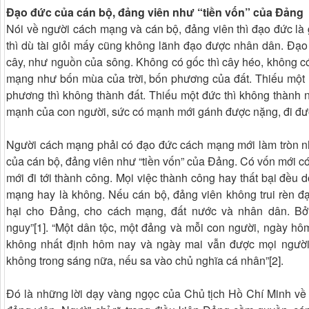
Đạo đức của cán bộ, đảng viên như “tiền vốn” của Đảng
Nói về người cách mạng và cán bộ, đảng viên thì đạo đức là
thì dù tài giỏi mấy cũng không lãnh đạo được nhân dân. Đạ
cây, như nguồn của sông. Không có gốc thì cây héo, không c
mạng như bốn mùa của trời, bốn phương của đất. Thiếu một m
phương thì không thành đất. Thiếu một đức thì không thành
mạnh của con người, sức có mạnh mới gánh được nặng, đi đư
Người cách mạng phải có đạo đức cách mạng mới làm tròn n
của cán bộ, đảng viên như “tiền vốn” của Đảng. Có vốn mới có
mới đi tới thành công. Mọi việc thành công hay thất bại đều
mạng hay là không. Nếu cán bộ, đảng viên không trui rèn đ
hại cho Đảng, cho cách mạng, đất nước và nhân dân. Bởi 
nguy”[1]. “Một dân tộc, một đảng và mỗi con người, ngày hôm
không nhất định hôm nay và ngày mai vẫn được mọi người
không trong sáng nữa, nếu sa vào chủ nghĩa cá nhân”[2].
Đó là những lời dạy vàng ngọc của Chủ tịch Hồ Chí Minh về