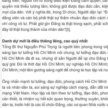
đảng viên. Người chỉ rõ trong điều kiện Đảng cầm quyền, cá
quyền mà thiếu lương tâm, không giữ được đạo đức cần, kiệm
mọt của dân. Với ý nghĩa đó, trong Di chúc, Người dặn lại: 
đảng viên và cán bộ phải thật sự thấm nhuần đạo đức cách m
chí công vô tư. Phải giữ gìn Đảng ta thật trong sạch, phải x
đày tớ thật trung thành của nhân dân”[3].
Danh dự mới là điều thiêng liêng, cao quý nhất
Tổng Bí thư Nguyễn Phú Trọng là người tiên phong trong việ
sáng tạo tư tưởng Hồ Chí Minh nói chung, tư tưởng đạo đức 
Hồ Chí Minh đã đi xa, nhưng di sản Người để lại cho Đảng t
quý giá: Đó là thời đại Hồ Chí Minh; sự nghiệp Hồ Chí Minh
Chí Minh; một tấm gương sáng ngời để chúng ta học tập và noi
Ông nhấn mạnh tư tưởng, đạo đức, phong cách Hồ Chí Minh là
ta và nhân dân ta, soi sáng sự nghiệp cách mạng, dẫn dắt mỗ
mạng Việt Nam. Học tập và làm theo tư tưởng, đạo đức, phon
cần thiết, là nhiệm vụ hết sức quan trọng, thường xuyên, khô
dân ta, trước hết là các tổ chức Đảng, các cơ quan Nhà nước 